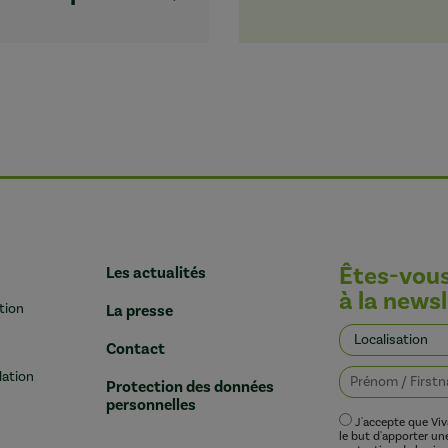
Êtes-vou
Les actualités
à la newsl
tion
La presse
Contact
lation
Protection des données
personnelles
J'accepte que Vi
le but d'apporter u