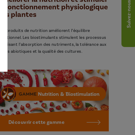
Suivez-nous
le fonctionnement physiologique
des plantes
os produits de nutrition améliorent l’équilibre
utritionnel. Les biostimulants stimulent les processus
avorisant l’absorption des nutriments, la tolérance aux
tress abiotiques et la qualité des cultures.
Découvrir cette gamme