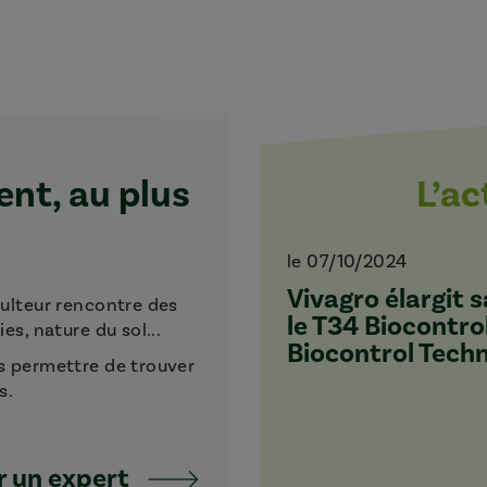
t, au plus
L’a
le 07/10/2024
Vivagro élargit
culteur rencontre des
le T34 Biocontro
s, nature du sol...
Biocontrol Tech
s permettre de trouver
s.
 un expert