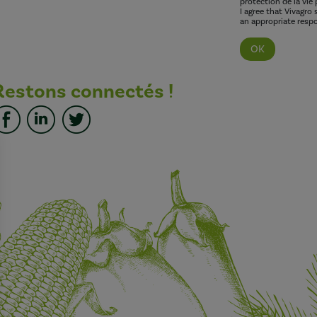
protection de la vie 
I agree that Vivagro
an appropriate respo
Restons connectés !