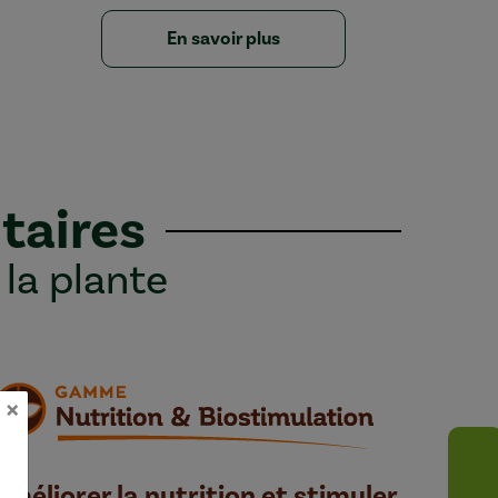
En savoir plus
taires
 la plante
×
Améliorer la nutrition et stimuler