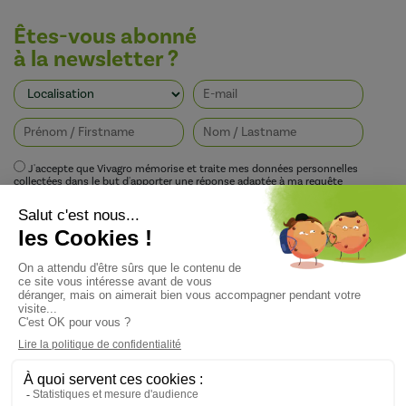
Êtes-vous abonné
à la newsletter ?
J'accepte que Vivagro mémorise et traite mes données personnelles
collectées dans le but d'apporter une réponse adaptée à ma requête
conformément à la politique de protection de la vie privée de Vivagro.
I agree that Vivagro stores and processes my personal data collected in order
to provide an appropriate response to my request in accordance with
Vivagro's privacy policy.