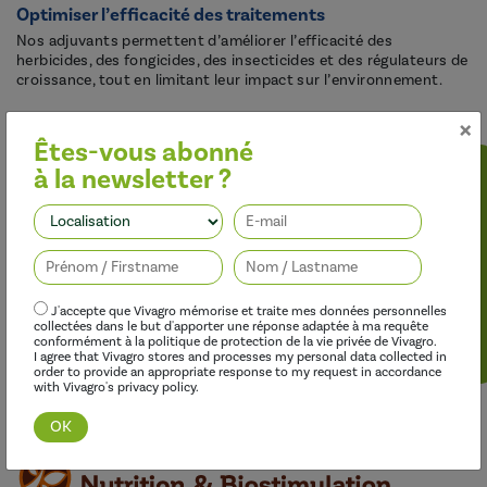
Optimiser l’efficacité des traitements
Nos adjuvants permettent d’améliorer l’efficacité des
herbicides, des fongicides, des insecticides et des régulateurs de
croissance, tout en limitant leur impact sur l’environnement.
×
Êtes-vous abonné
à la newsletter ?
Suivez-nous
J'accepte que Vivagro mémorise et traite mes données personnelles
collectées dans le but d'apporter une réponse adaptée à ma requête
conformément à la politique de protection de la vie privée de Vivagro.
I agree that Vivagro stores and processes my personal data collected in
Découvrir cette gamme
order to provide an appropriate response to my request in accordance
with Vivagro's privacy policy.