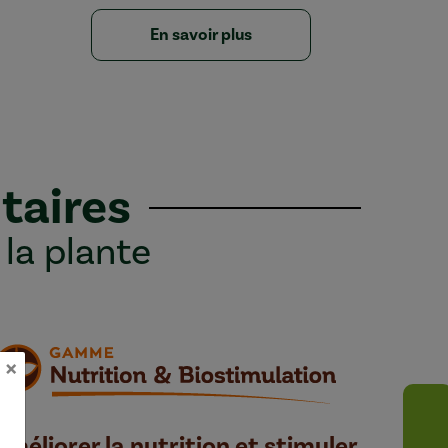
En savoir plus
taires
 la plante
×
Améliorer la nutrition et stimuler