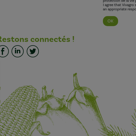
protection de la vie 
I agree that Vivagro
an appropriate respo
Restons connectés !