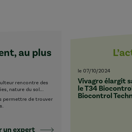
t, au plus
L’a
le 07/10/2024
Vivagro élargit
culteur rencontre des
le T34 Biocontro
s, nature du sol...
Biocontrol Tech
s permettre de trouver
s.
 un expert