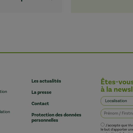
Êtes-vou
Les actualités
à la newsl
tion
La presse
Contact
lation
Protection des données
personnelles
J'accepte que Vi
le but d'apporter u