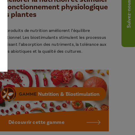
Suivez-nous
le fonctionnement physiologique
des plantes
os produits de nutrition améliorent l’équilibre
utritionnel. Les biostimulants stimulent les processus
avorisant l’absorption des nutriments, la tolérance aux
tress abiotiques et la qualité des cultures.
Découvrir cette gamme