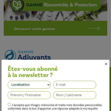
Découvrir cette gamme
×
Êtes-vous abonné
Optimiser l’efficacité des traitements
à la newsletter ?
Nos adjuvants permettent d’améliorer l’efficacité des
herbicides, des fongicides, des insecticides et des régulateurs de
Suivez-nous
croissance, tout en limitant leur impact sur l’environnement.
J'accepte que Vivagro mémorise et traite mes données personnelles
collectées dans le but d'apporter une réponse adaptée à ma requête