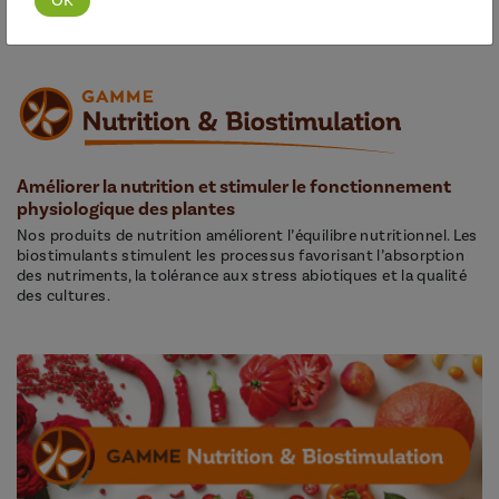
Améliorer la nutrition et stimuler le fonctionnement
physiologique des plantes
Nos produits de nutrition améliorent l’équilibre nutritionnel. Les
biostimulants stimulent les processus favorisant l’absorption
des nutriments, la tolérance aux stress abiotiques et la qualité
des cultures.