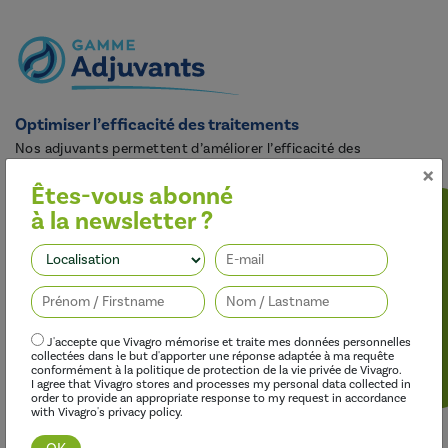
Optimiser l’efficacité des traitements
Nos adjuvants permettent d’améliorer l’efficacité des
×
herbicides, des fongicides, des insecticides et des régulateurs de
croissance, tout en limitant leur impact sur l’environnement.
Êtes-vous abonné
à la newsletter ?
Suivez-nous
J'accepte que Vivagro mémorise et traite mes données personnelles
collectées dans le but d'apporter une réponse adaptée à ma requête
conformément à la politique de protection de la vie privée de Vivagro.
I agree that Vivagro stores and processes my personal data collected in
order to provide an appropriate response to my request in accordance
with Vivagro's privacy policy.
Découvrir cette gamme