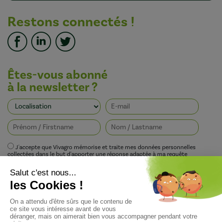
Restons connectés !
Êtes-vous abonné
à la newsletter ?
J'accepte que Vivagro mémorise et traite mes données personnelles
collectées dans le but d'apporter une réponse adaptée à ma requête
conformément à la politique de protection de la vie privée de Vivagro.
I agree that Vivagro stores and processes my personal data collected in order
to provide an appropriate response to my request in accordance with
Vivagro's privacy policy.