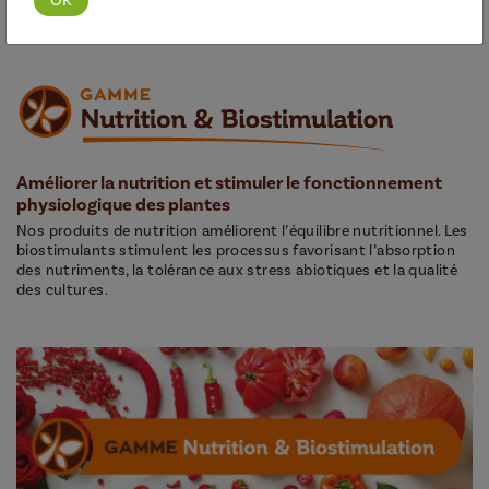
Améliorer la nutrition et stimuler le fonctionnement
physiologique des plantes
Nos produits de nutrition améliorent l’équilibre nutritionnel. Les
biostimulants stimulent les processus favorisant l’absorption
des nutriments, la tolérance aux stress abiotiques et la qualité
des cultures.