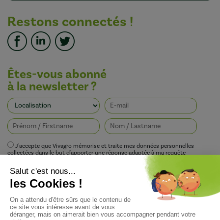
Restons connectés !
Êtes-vous abonné
à la newsletter ?
J'accepte que Vivagro mémorise et traite mes données personnelles
collectées dans le but d'apporter une réponse adaptée à ma requête
conformément à la politique de protection de la vie privée de Vivagro.
I agree that Vivagro stores and processes my personal data collected in order
to provide an appropriate response to my request in accordance with
Vivagro's privacy policy.