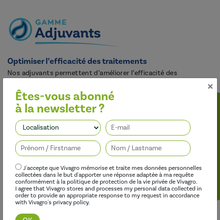
Optimiser l’efficacité des traitements
Nos adjuvants permettent d’améliorer l’efficacité des
×
herbicides, des fongicides, des insecticides et des régulateurs de
croissance, tout en limitant leur impact sur l’environnement.
Êtes-vous abonné
à la newsletter ?
Suivez-nous
J'accepte que Vivagro mémorise et traite mes données personnelles
collectées dans le but d'apporter une réponse adaptée à ma requête
conformément à la politique de protection de la vie privée de Vivagro.
I agree that Vivagro stores and processes my personal data collected in
order to provide an appropriate response to my request in accordance
with Vivagro's privacy policy.
Découvrir cette gamme