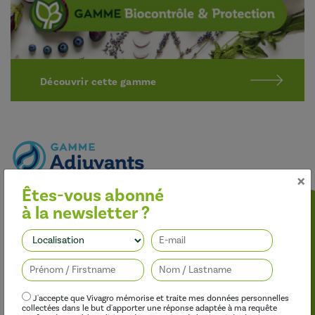
Découvrir cette gamme
×
Êtes-vous abonné
Optimiser l’efficacité des traitements
à la newsletter ?
Nos adjuvants permettent d’améliorer l’efficacité des
herbicides, des fongicides, des insecticides et des régulateurs de
Suivez-nous
croissance, tout en limitant leur impact sur l’environnement.
J'accepte que Vivagro mémorise et traite mes données personnelles
collectées dans le but d'apporter une réponse adaptée à ma requête