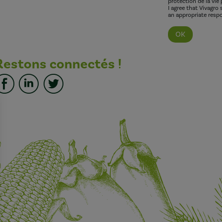
protection de la vie 
I agree that Vivagro
an appropriate respo
Restons connectés !