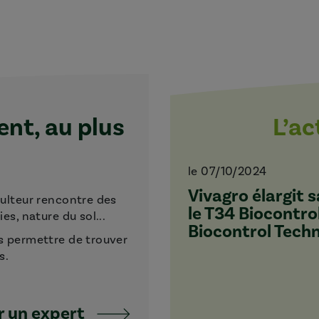
t, au plus
L’a
le 07/10/2024
Vivagro élargit
culteur rencontre des
le T34 Biocontro
s, nature du sol...
Biocontrol Tech
s permettre de trouver
s.
 un expert