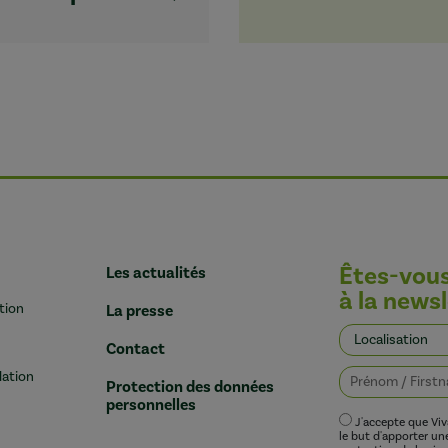
Êtes-vou
Les actualités
à la newsl
tion
La presse
Contact
lation
Protection des données
personnelles
J'accepte que Vi
le but d'apporter u