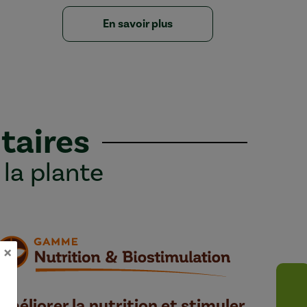
En savoir plus
taires
 la plante
×
Améliorer la nutrition et stimuler