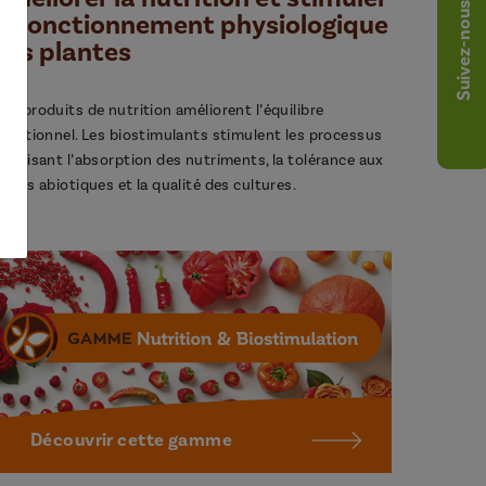
Suivez-nous
le fonctionnement physiologique
des plantes
os produits de nutrition améliorent l’équilibre
utritionnel. Les biostimulants stimulent les processus
avorisant l’absorption des nutriments, la tolérance aux
tress abiotiques et la qualité des cultures.
Découvrir cette gamme