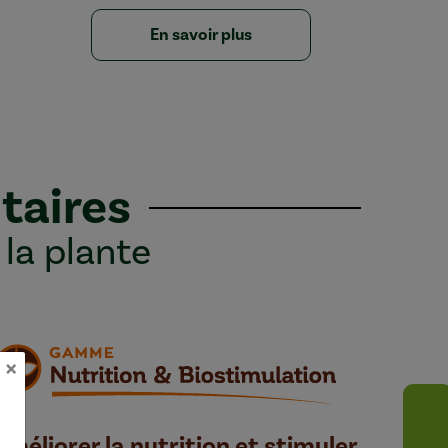
En savoir plus
taires
 la plante
×
Améliorer la nutrition et stimuler