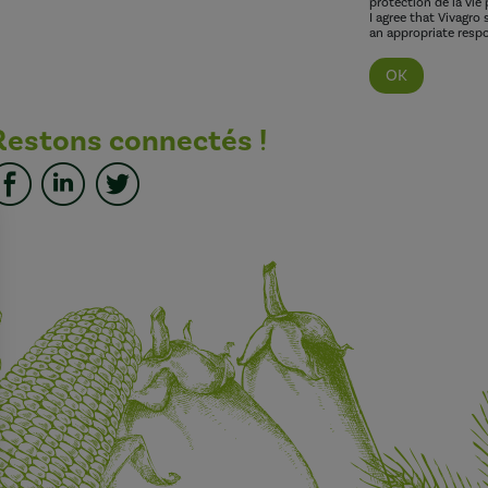
protection de la vie 
I agree that Vivagro
an appropriate respo
Restons connectés !