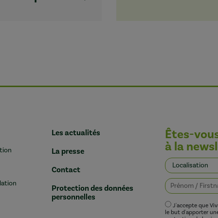
Êtes-vou
Les actualités
à la newsl
tion
La presse
Contact
lation
Protection des données
personnelles
J'accepte que Vi
le but d'apporter u