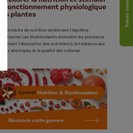
Suivez-nous
le fonctionnement physiologique
des plantes
os produits de nutrition améliorent l’équilibre
utritionnel. Les biostimulants stimulent les processus
avorisant l’absorption des nutriments, la tolérance aux
tress abiotiques et la qualité des cultures.
Découvrir cette gamme