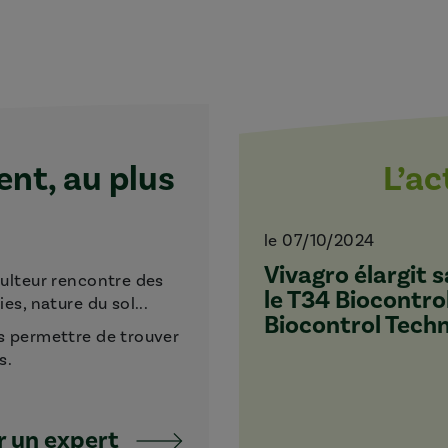
t, au plus
L’a
le 07/10/2024
Vivagro élargit
culteur rencontre des
le T34 Biocontro
s, nature du sol...
Biocontrol Tech
s permettre de trouver
s.
 un expert