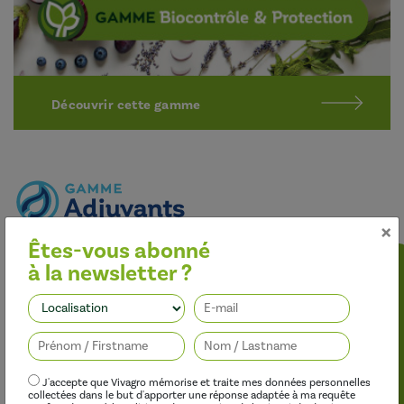
Découvrir cette gamme
×
Êtes-vous abonné
Optimiser l’efficacité des traitements
à la newsletter ?
Nos adjuvants permettent d’améliorer l’efficacité des
herbicides, des fongicides, des insecticides et des régulateurs de
Suivez-nous
croissance, tout en limitant leur impact sur l’environnement.
J'accepte que Vivagro mémorise et traite mes données personnelles
collectées dans le but d'apporter une réponse adaptée à ma requête