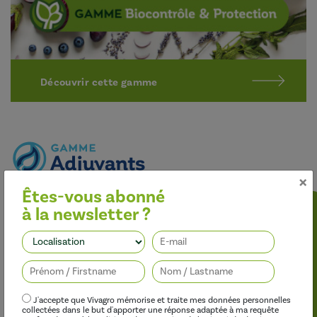
Découvrir cette gamme
×
Êtes-vous abonné
Optimiser l’efficacité des traitements
à la newsletter ?
Nos adjuvants permettent d’améliorer l’efficacité des
herbicides, des fongicides, des insecticides et des régulateurs de
Suivez-nous
croissance, tout en limitant leur impact sur l’environnement.
J'accepte que Vivagro mémorise et traite mes données personnelles
collectées dans le but d'apporter une réponse adaptée à ma requête