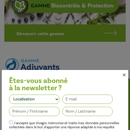
Découvrir cette gamme
×
Êtes-vous abonné
Optimiser l’efficacité des traitements
à la newsletter ?
Nos adjuvants permettent d’améliorer l’efficacité des
herbicides, des fongicides, des insecticides et des régulateurs de
Suivez-nous
croissance, tout en limitant leur impact sur l’environnement.
J'accepte que Vivagro mémorise et traite mes données personnelles
collectées dans le but d'apporter une réponse adaptée à ma requête