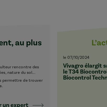
t, au plus
L’a
le 07/10/2024
Vivagro élargit
culteur rencontre des
le T34 Biocontro
s, nature du sol...
Biocontrol Tech
s permettre de trouver
s.
 un expert