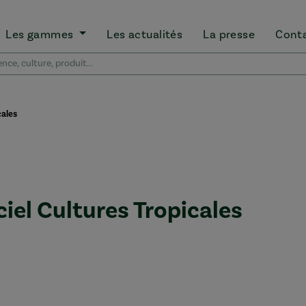
Les gammes
Les actualités
La presse
Cont
cales
iel Cultures Tropicales