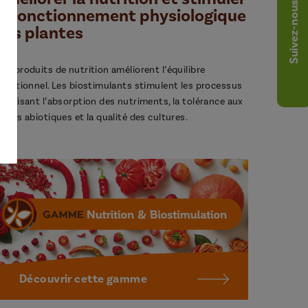
Suivez-nous
le fonctionnement physiologique
des plantes
os produits de nutrition améliorent l’équilibre
utritionnel. Les biostimulants stimulent les processus
avorisant l’absorption des nutriments, la tolérance aux
tress abiotiques et la qualité des cultures.
Découvrir cette gamme