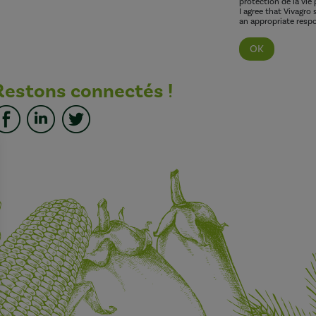
protection de la vie 
I agree that Vivagro
an appropriate respo
Restons connectés !