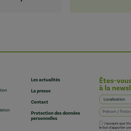
Êtes-vou
Les actualités
à la newsl
tion
La presse
Contact
lation
Protection des données
personnelles
J'accepte que Vi
le but d'apporter u