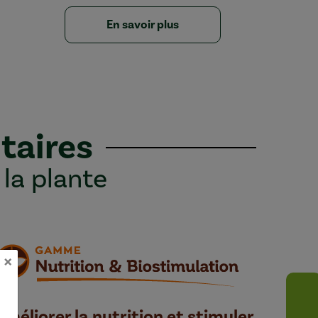
En savoir plus
taires
 la plante
×
Améliorer la nutrition et stimuler