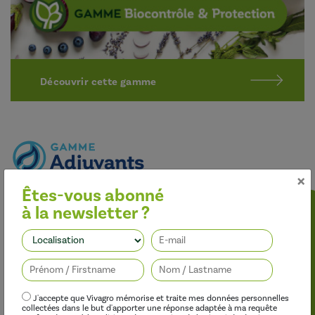
Découvrir cette gamme
×
Êtes-vous abonné
Optimiser l’efficacité des traitements
à la newsletter ?
Nos adjuvants permettent d’améliorer l’efficacité des
herbicides, des fongicides, des insecticides et des régulateurs de
Suivez-nous
croissance, tout en limitant leur impact sur l’environnement.
J'accepte que Vivagro mémorise et traite mes données personnelles
collectées dans le but d'apporter une réponse adaptée à ma requête