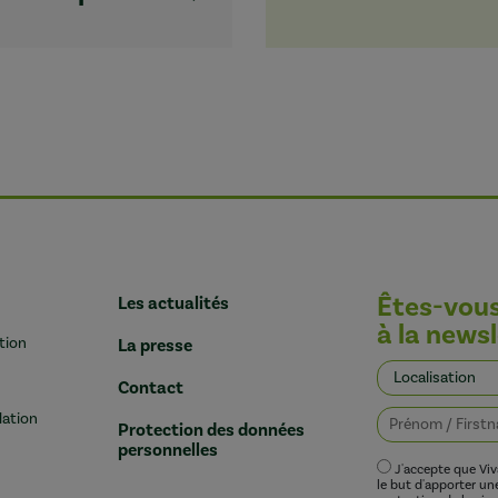
Êtes-vou
Les actualités
à la newsl
tion
La presse
Contact
lation
Protection des données
personnelles
J'accepte que Vi
le but d'apporter u