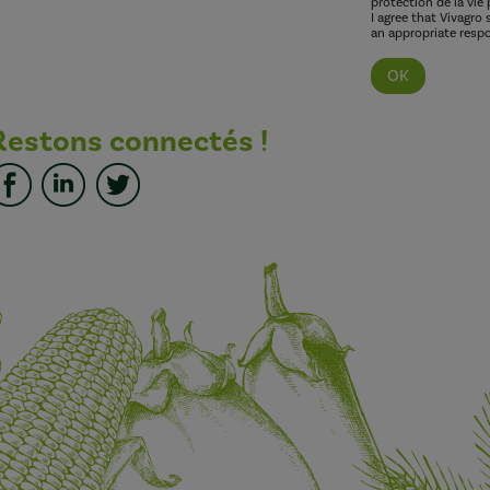
protection de la vie 
I agree that Vivagro
an appropriate respo
Restons connectés !