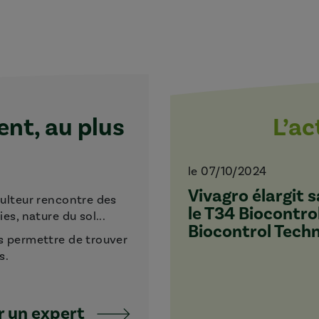
t, au plus
L’a
le 07/10/2024
Vivagro élargit
culteur rencontre des
le T34 Biocontro
s, nature du sol...
Biocontrol Tech
s permettre de trouver
s.
 un expert