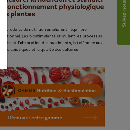
Suivez-nous
le fonctionnement physiologique
des plantes
os produits de nutrition améliorent l’équilibre
utritionnel. Les biostimulants stimulent les processus
avorisant l’absorption des nutriments, la tolérance aux
tress abiotiques et la qualité des cultures.
Découvrir cette gamme