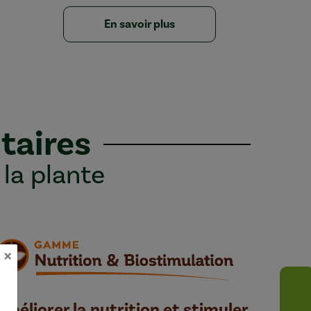
En savoir plus
taires
 la plante
×
Améliorer la nutrition et stimuler