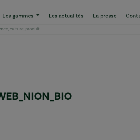
Les gammes
Les actualités
La presse
Cont
WEB_NION_BIO