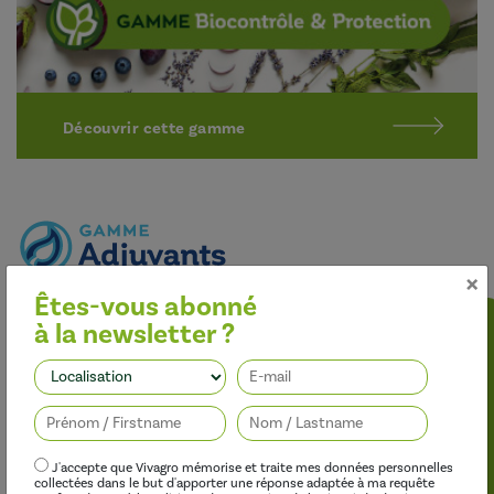
Découvrir cette gamme
×
Êtes-vous abonné
Optimiser l’efficacité des traitements
à la newsletter ?
Nos adjuvants permettent d’améliorer l’efficacité des
herbicides, des fongicides, des insecticides et des régulateurs de
Suivez-nous
croissance, tout en limitant leur impact sur l’environnement.
J'accepte que Vivagro mémorise et traite mes données personnelles
collectées dans le but d'apporter une réponse adaptée à ma requête