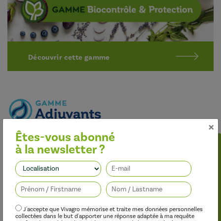
Découvrir cette gamme
×
Êtes-vous abonné
Optimiser l’efficacité des traitements
à la newsletter ?
Nos adjuvants permettent d’améliorer l’efficacité des
herbicides, des fongicides, des insecticides et des régulateurs de
Suivez-nous
croissance, tout en limitant leur impact sur l’environnement.
J'accepte que Vivagro mémorise et traite mes données personnelles
collectées dans le but d'apporter une réponse adaptée à ma requête