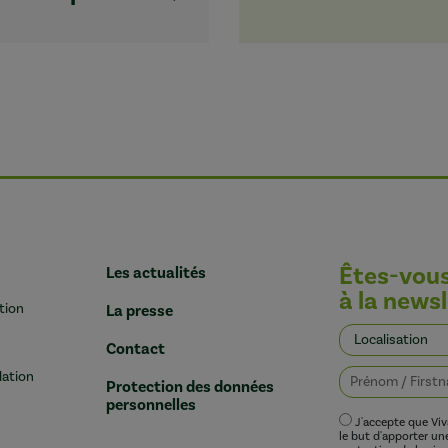
Êtes-vou
Les actualités
à la newsl
tion
La presse
Contact
lation
Protection des données
personnelles
J'accepte que Vi
le but d'apporter u