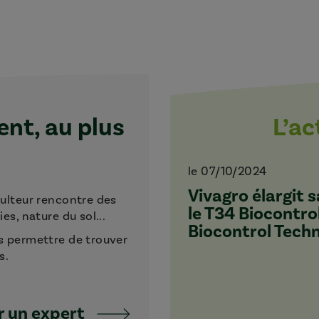
t, au plus
L’a
le 07/10/2024
Vivagro élargit
culteur rencontre des
le T34 Biocontro
s, nature du sol...
Biocontrol Tech
s permettre de trouver
s.
 un expert