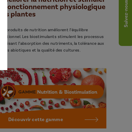
Suivez-nous
le fonctionnement physiologique
des plantes
os produits de nutrition améliorent l’équilibre
utritionnel. Les biostimulants stimulent les processus
avorisant l’absorption des nutriments, la tolérance aux
tress abiotiques et la qualité des cultures.
Découvrir cette gamme