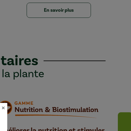
En savoir plus
taires
 la plante
×
Améliorer la nutrition et stimuler