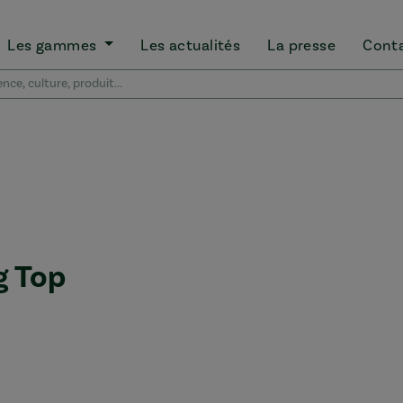
Les gammes
Les actualités
La presse
Cont
g Top