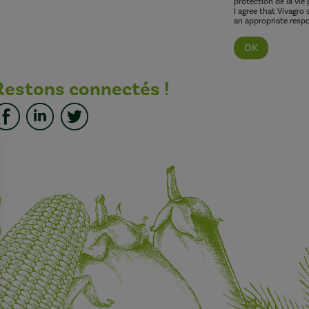
protection de la vie 
I agree that Vivagro
an appropriate respo
Restons connectés !