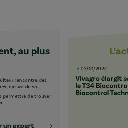
t, au plus
L’a
le 07/10/2024
Vivagro élargit
culteur rencontre des
le T34 Biocontro
s, nature du sol...
Biocontrol Tech
s permettre de trouver
s.
 un expert