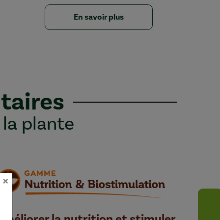
En savoir plus
taires
 la plante
×
Améliorer la nutrition et stimuler