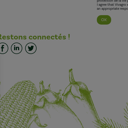
protection de la vie 
I agree that Vivagro
an appropriate respo
Restons connectés !