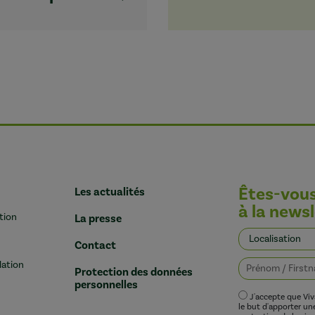
Êtes-vou
Les actualités
à la newsl
tion
La presse
Contact
lation
Protection des données
personnelles
J'accepte que Vi
le but d'apporter u