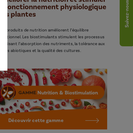
Suivez-nous
le fonctionnement physiologique
des plantes
os produits de nutrition améliorent l’équilibre
utritionnel. Les biostimulants stimulent les processus
avorisant l’absorption des nutriments, la tolérance aux
tress abiotiques et la qualité des cultures.
Découvrir cette gamme