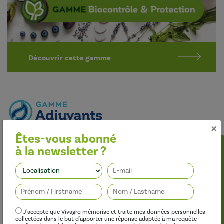
Découvrir cette gamme
×
Êtes-vous abonné
Optimiser l’efficacité des traitements
à la newsletter ?
Nos adjuvants permettent d’améliorer l’efficacité des
herbicides, des fongicides, des insecticides et des régulateurs de
Suivez-nous
croissance, tout en limitant leur impact sur l’environnement.
J'accepte que Vivagro mémorise et traite mes données personnelles
collectées dans le but d'apporter une réponse adaptée à ma requête