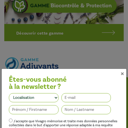
Découvrir cette gamme
×
Êtes-vous abonné
Optimiser l’efficacité des traitements
à la newsletter ?
Nos adjuvants permettent d’améliorer l’efficacité des
herbicides, des fongicides, des insecticides et des régulateurs de
Suivez-nous
croissance, tout en limitant leur impact sur l’environnement.
J'accepte que Vivagro mémorise et traite mes données personnelles
collectées dans le but d'apporter une réponse adaptée à ma requête