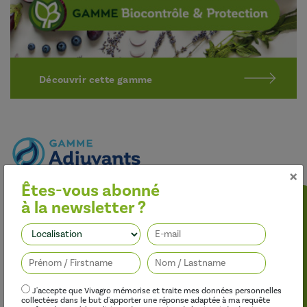
Découvrir cette gamme
×
Êtes-vous abonné
Optimiser l’efficacité des traitements
à la newsletter ?
Nos adjuvants permettent d’améliorer l’efficacité des
herbicides, des fongicides, des insecticides et des régulateurs de
Suivez-nous
croissance, tout en limitant leur impact sur l’environnement.
J'accepte que Vivagro mémorise et traite mes données personnelles
collectées dans le but d'apporter une réponse adaptée à ma requête