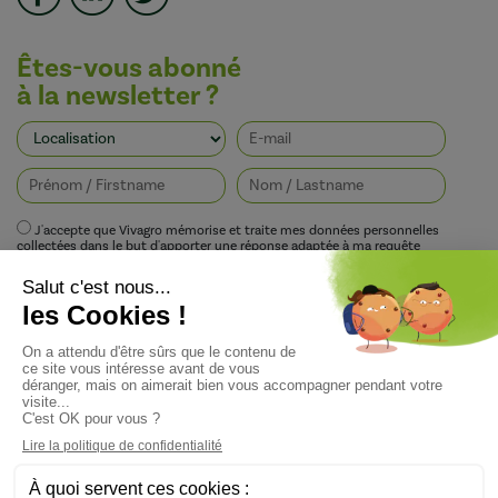
Êtes-vous abonné
à la newsletter ?
J'accepte que Vivagro mémorise et traite mes données personnelles
collectées dans le but d'apporter une réponse adaptée à ma requête
conformément à la politique de protection de la vie privée de Vivagro.
I agree that Vivagro stores and processes my personal data collected in order
to provide an appropriate response to my request in accordance with
Vivagro's privacy policy.