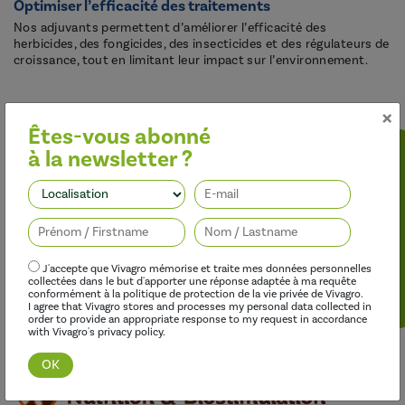
Optimiser l’efficacité des traitements
Nos adjuvants permettent d’améliorer l’efficacité des
herbicides, des fongicides, des insecticides et des régulateurs de
croissance, tout en limitant leur impact sur l’environnement.
×
Êtes-vous abonné
à la newsletter ?
Suivez-nous
J'accepte que Vivagro mémorise et traite mes données personnelles
collectées dans le but d'apporter une réponse adaptée à ma requête
Découvrir cette gamme
conformément à la politique de protection de la vie privée de Vivagro.
I agree that Vivagro stores and processes my personal data collected in
order to provide an appropriate response to my request in accordance
with Vivagro's privacy policy.