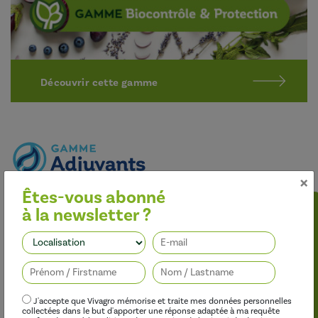
Découvrir cette gamme
×
Êtes-vous abonné
Optimiser l’efficacité des traitements
à la newsletter ?
Nos adjuvants permettent d’améliorer l’efficacité des
herbicides, des fongicides, des insecticides et des régulateurs de
Suivez-nous
croissance, tout en limitant leur impact sur l’environnement.
J'accepte que Vivagro mémorise et traite mes données personnelles
collectées dans le but d'apporter une réponse adaptée à ma requête