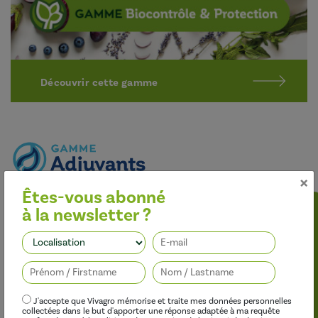
Découvrir cette gamme
×
Êtes-vous abonné
Optimiser l’efficacité des traitements
à la newsletter ?
Nos adjuvants permettent d’améliorer l’efficacité des
herbicides, des fongicides, des insecticides et des régulateurs de
Suivez-nous
croissance, tout en limitant leur impact sur l’environnement.
J'accepte que Vivagro mémorise et traite mes données personnelles
collectées dans le but d'apporter une réponse adaptée à ma requête