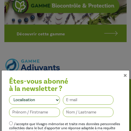
Découvrir cette gamme
×
Êtes-vous abonné
Optimiser l’efficacité des traitements
à la newsletter ?
Nos adjuvants permettent d’améliorer l’efficacité des
herbicides, des fongicides, des insecticides et des régulateurs de
Suivez-nous
croissance, tout en limitant leur impact sur l’environnement.
J'accepte que Vivagro mémorise et traite mes données personnelles
collectées dans le but d'apporter une réponse adaptée à ma requête