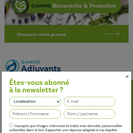
Découvrir cette gamme
×
Êtes-vous abonné
Optimiser l’efficacité des traitements
à la newsletter ?
Nos adjuvants permettent d’améliorer l’efficacité des
herbicides, des fongicides, des insecticides et des régulateurs de
Suivez-nous
croissance, tout en limitant leur impact sur l’environnement.
J'accepte que Vivagro mémorise et traite mes données personnelles
collectées dans le but d'apporter une réponse adaptée à ma requête