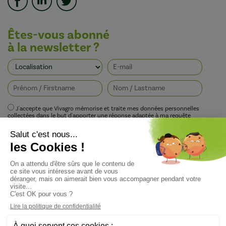
Êtes-vous abonné
à la newsletter ?
J'accepte que Vivagro mémorise et traite mes données personnelles
collectées dans le but d'apporter une réponse adaptée à ma requête
conformément à la politique de protection de la vie privée de Vivagro.
I agree that Vivagro stores and processes my personal data collected in order
to provide an appropriate response to my request in accordance with
Vivagro's privacy policy.