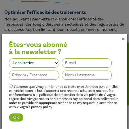
Optimiser l’efficacité des traitements
Nos adjuvants permettent d’améliorer l’efficacité des
herbicides, des fongicides, des insecticides et des régulateurs de
croissance, tout en limitant leur impact sur l’environnement.
×
Êtes-vous abonné
à la newsletter ?
Suivez-nous
J'accepte que Vivagro mémorise et traite mes données personnelles
collectées dans le but d'apporter une réponse adaptée à ma requête
conformément à la politique de protection de la vie privée de Vivagro.
I agree that Vivagro stores and processes my personal data collected in
order to provide an appropriate response to my request in accordance
Découvrir cette gamme
with Vivagro's privacy policy.