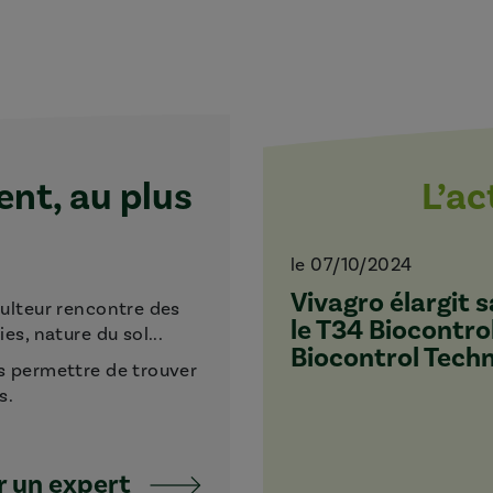
t, au plus
L’a
le 07/10/2024
Vivagro élargit
culteur rencontre des
le T34 Biocontro
s, nature du sol...
Biocontrol Tech
s permettre de trouver
s.
 un expert