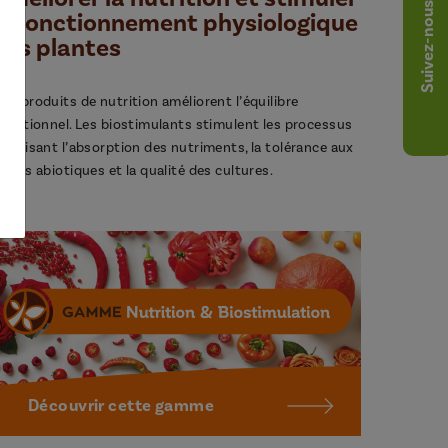
Suivez-nous
le fonctionnement physiologique
des plantes
os produits de nutrition améliorent l’équilibre
utritionnel. Les biostimulants stimulent les processus
avorisant l’absorption des nutriments, la tolérance aux
tress abiotiques et la qualité des cultures.
Découvrir cette gamme