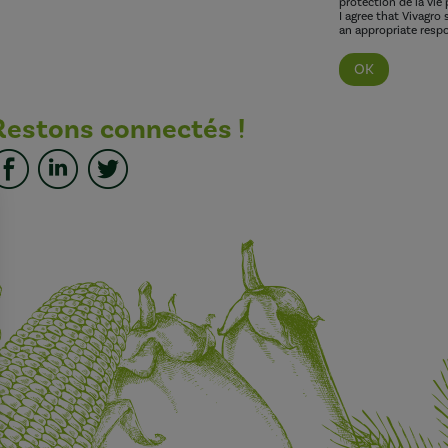
protection de la vie 
I agree that Vivagro
an appropriate respo
Restons connectés !