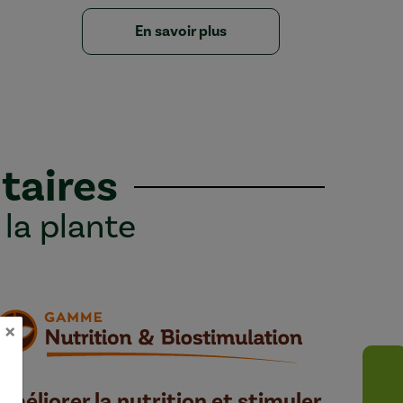
En savoir plus
taires
 la plante
×
Améliorer la nutrition et stimuler