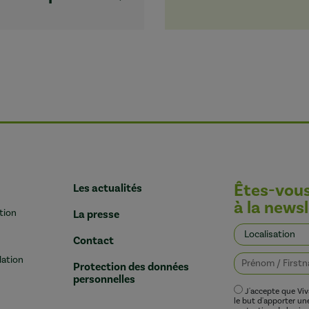
Êtes-vou
Les actualités
à la newsl
tion
La presse
Contact
lation
Protection des données
personnelles
J'accepte que Vi
le but d'apporter u