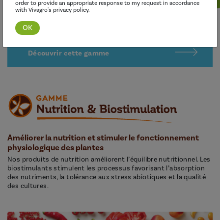
order to provide an appropriate response to my request in accordance
with Vivagro's privacy policy.
Découvrir cette gamme
Améliorer la nutrition et stimuler le fonctionnement
physiologique des plantes
Nos produits de nutrition améliorent l’équilibre nutritionnel. Les
biostimulants stimulent les processus favorisant l’absorption
des nutriments, la tolérance aux stress abiotiques et la qualité
des cultures.