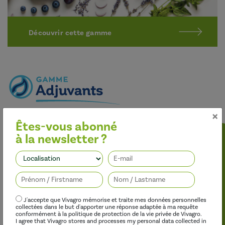
Découvrir cette gamme
×
Optimiser l’efficacité des traitements
Êtes-vous abonné
Nos adjuvants permettent d’améliorer l’efficacité des
à la newsletter ?
herbicides, des fongicides, des insecticides et des régulateurs de
croissance, tout en limitant leur impact sur l’environnement.
Suivez-nous
J'accepte que Vivagro mémorise et traite mes données personnelles
collectées dans le but d'apporter une réponse adaptée à ma requête
conformément à la politique de protection de la vie privée de Vivagro.
I agree that Vivagro stores and processes my personal data collected in