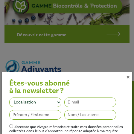
Découvrir cette gamme
×
Êtes-vous abonné
Optimiser l’efficacité des traitements
à la newsletter ?
Nos adjuvants permettent d’améliorer l’efficacité des
herbicides, des fongicides, des insecticides et des régulateurs de
Suivez-nous
croissance, tout en limitant leur impact sur l’environnement.
J'accepte que Vivagro mémorise et traite mes données personnelles
collectées dans le but d'apporter une réponse adaptée à ma requête