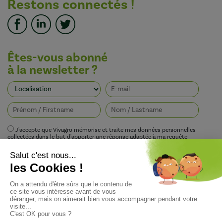
Restons connectés !
Êtes-vous abonné
à la newsletter ?
J'accepte que Vivagro mémorise et traite mes données personnelles
collectées dans le but d'apporter une réponse adaptée à ma requête
conformément à la politique de protection de la vie privée de Vivagro.
I agree that Vivagro stores and processes my personal data collected in order
to provide an appropriate response to my request in accordance with
Vivagro's privacy policy.