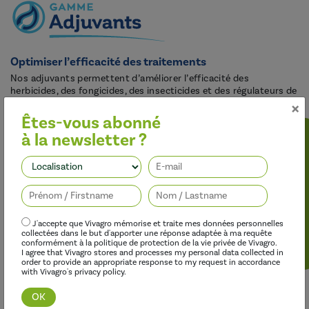
Optimiser l’efficacité des traitements
Nos adjuvants permettent d’améliorer l’efficacité des
herbicides, des fongicides, des insecticides et des régulateurs de
×
croissance, tout en limitant leur impact sur l’environnement.
Êtes-vous abonné
à la newsletter ?
Suivez-nous
J'accepte que Vivagro mémorise et traite mes données personnelles
collectées dans le but d'apporter une réponse adaptée à ma requête
conformément à la politique de protection de la vie privée de Vivagro.
I agree that Vivagro stores and processes my personal data collected in
order to provide an appropriate response to my request in accordance
with Vivagro's privacy policy.
Découvrir cette gamme