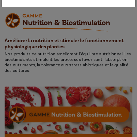
Améliorer la nutrition et stimuler le fonctionnement
physiologique des plantes
Nos produits de nutrition améliorent l’équilibre nutritionnel. Les
biostimulants stimulent les processus favorisant l’absorption
des nutriments, la tolérance aux stress abiotiques et la qualité
des cultures.