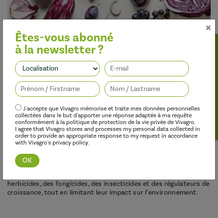
×
Êtes-vous abonné
à la newsletter ?
Suivez-nous
Découvrir cette gamme
J'accepte que Vivagro mémorise et traite mes données personnelles
collectées dans le but d'apporter une réponse adaptée à ma requête
conformément à la politique de protection de la vie privée de Vivagro.
I agree that Vivagro stores and processes my personal data collected in
order to provide an appropriate response to my request in accordance
with Vivagro's privacy policy.
Optimiser l’efficacité des traitements
Nos adjuvants permettent d’améliorer l’efficacité des
herbicides, des fongicides, des insecticides et des régulateurs de
croissance, tout en limitant leur impact sur l’environnement.