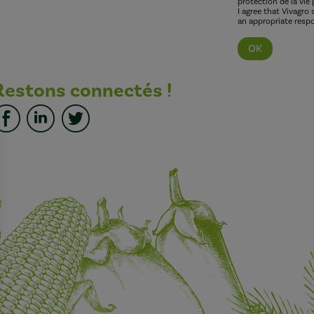
protection de la vie 
I agree that Vivagro
an appropriate respo
Restons connectés !