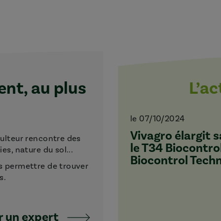
t, au plus
L’a
le 07/10/2024
Vivagro élargit
culteur rencontre des
le T34 Biocontro
s, nature du sol...
Biocontrol Tech
s permettre de trouver
s.
 un expert