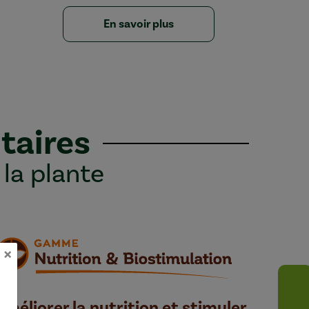
En savoir plus
taires
 la plante
×
Améliorer la nutrition et stimuler