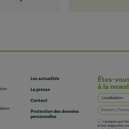
Êtes-vou
Les actualités
à la newsl
tion
La presse
Contact
lation
Protection des données
personnelles
J'accepte que Vi
le but d'apporter u