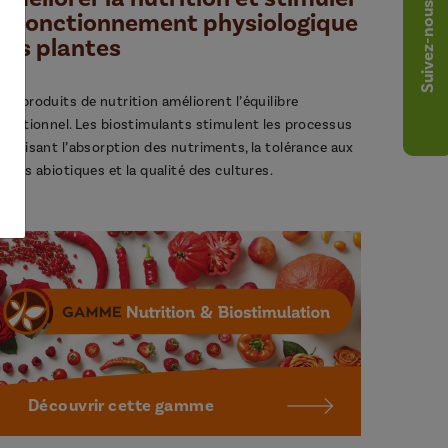
Suivez-nous
le fonctionnement physiologique
des plantes
os produits de nutrition améliorent l’équilibre
utritionnel. Les biostimulants stimulent les processus
avorisant l’absorption des nutriments, la tolérance aux
tress abiotiques et la qualité des cultures.
Découvrir cette gamme