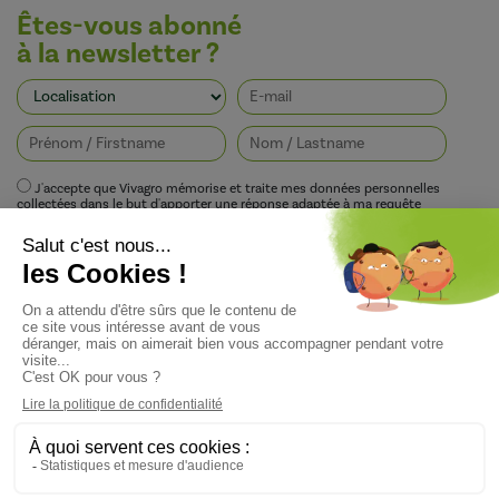
Êtes-vous abonné
à la newsletter ?
J'accepte que Vivagro mémorise et traite mes données personnelles
collectées dans le but d'apporter une réponse adaptée à ma requête
conformément à la politique de protection de la vie privée de Vivagro.
I agree that Vivagro stores and processes my personal data collected in order
to provide an appropriate response to my request in accordance with
Vivagro's privacy policy.