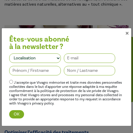
matières actives naturelles, alternatives au « tout chimique ».
×
Êtes-vous abonné
à la newsletter ?
Suivez-nous
Découvrir cette gamme
J'accepte que Vivagro mémorise et traite mes données personnelles
collectées dans le but d'apporter une réponse adaptée à ma requête
conformément à la politique de protection de la vie privée de Vivagro.
I agree that Vivagro stores and processes my personal data collected in
order to provide an appropriate response to my request in accordance
with Vivagro's privacy policy.
Optimiser l’efficacité des traitements