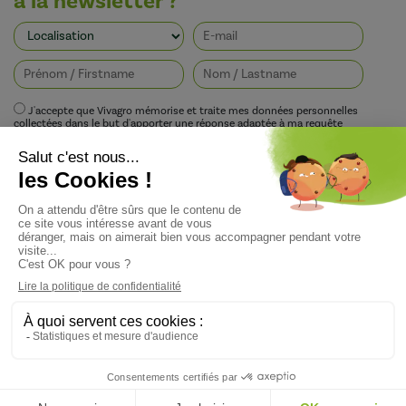
à la newsletter ?
J'accepte que Vivagro mémorise et traite mes données personnelles
collectées dans le but d'apporter une réponse adaptée à ma requête
conformément à la politique de protection de la vie privée de Vivagro.
I agree that Vivagro stores and processes my personal data collected in order
to provide an appropriate response to my request in accordance with
Vivagro's privacy policy.
Copyright ©Vivagro — Conception du site : Agence Pixelus - Direction Artistique :
Pascaline Grand