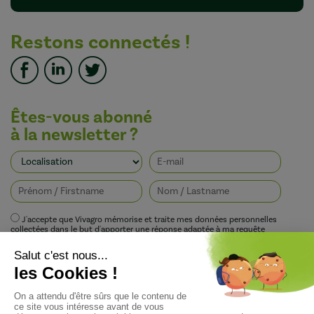
Restons connectés !
Êtes-vous abonné
à la newsletter ?
J'accepte que Vivagro mémorise et traite mes données personnelles
collectées dans le but d'apporter une réponse adaptée à ma requête
conformément à la politique de protection de la vie privée de Vivagro.
I agree that Vivagro stores and processes my personal data collected in order
to provide an appropriate response to my request in accordance with
Vivagro's privacy policy.