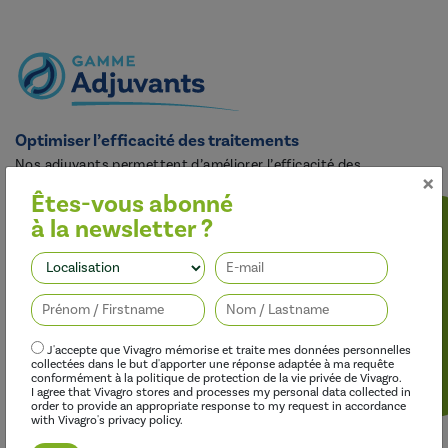
Optimiser l’efficacité des traitements
Nos adjuvants permettent d’améliorer l’efficacité des
×
herbicides, des fongicides, des insecticides et des régulateurs de
Êtes-vous abonné
croissance, tout en limitant leur impact sur l’environnement.
à la newsletter ?
Suivez-nous
J'accepte que Vivagro mémorise et traite mes données personnelles
collectées dans le but d'apporter une réponse adaptée à ma requête
conformément à la politique de protection de la vie privée de Vivagro.
I agree that Vivagro stores and processes my personal data collected in
order to provide an appropriate response to my request in accordance
with Vivagro's privacy policy.