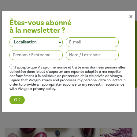
×
Trois gammes complémentaires
Êtes-vous abonné
à la newsletter ?
pour répondre à tous les besoins de
la plante
Suivez-nous
J'accepte que Vivagro mémorise et traite mes données personnelles
collectées dans le but d'apporter une réponse adaptée à ma requête
conformément à la politique de protection de la vie privée de Vivagro.
I agree that Vivagro stores and processes my personal data collected in
order to provide an appropriate response to my request in accordance
Protéger les cultures naturellement
with Vivagro's privacy policy.
Nos produits biosourcés ont pour but de protéger durablement
les cultures contre les maladies et les ravageurs, en utilisant des
matières actives naturelles, alternatives au « tout chimique ».