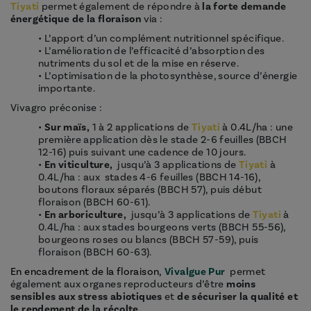
Tiyati
permet également de répondre à
la forte demande
énergétique de la floraison
via :
• L’apport d’un complément nutritionnel spécifique.
• L’amélioration de l’efficacité d’absorption des
nutriments du sol et de la mise en réserve.
• L’optimisation de la photosynthèse, source d’énergie
importante.
Vivagro préconise :
•
Sur maïs,
1 à 2 applications de
Tiyati
à 0.4L/ha : une
première application dès le stade 2-6 feuilles (BBCH
12-16) puis suivant une cadence de 10 jours.
•
En viticulture,
jusqu’à 3 applications de
Tiyati
à
0.4L/ha : aux stades 4-6 feuilles (BBCH 14-16),
boutons floraux séparés (BBCH 57), puis début
floraison (BBCH 60-61).
•
En arboriculture,
jusqu’à 3 applications de
Tiyati
à
0.4L/ha : aux stades bourgeons verts (BBCH 55-56),
bourgeons roses ou blancs (BBCH 57-59), puis
floraison (BBCH 60-63).
En encadrement de la floraison,
Vivalgue Pur
permet
également aux organes reproducteurs d’être
moins
sensibles aux stress abiotiques
et
de sécuriser la qualité et
le rendement de la récolte.