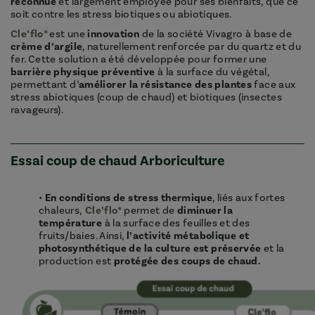
reconnue
et largement employée pour ses bienfaits, que ce
soit contre les stress biotiques ou abiotiques.
Cle’flo*
est une
innovation
de la société Vivagro à base de
crème d’argile
, naturellement renforcée par du quartz et du
fer. Cette solution a été développée pour former une
barrière physique
préventive
à la surface du végétal,
permettant d’
améliorer la résistance des plantes
face aux
stress abiotiques (coup de chaud) et biotiques (insectes
ravageurs).
Essai coup de chaud Arboriculture
•
En conditions de stress thermique
, liés aux fortes
chaleurs,
Cle’flo*
permet de
diminuer la
température
à la surface des feuilles et des
fruits/baies. Ainsi,
l’activité métabolique et
photosynthétique de la culture est préservée
et la
production est
protégée des coups de chaud.