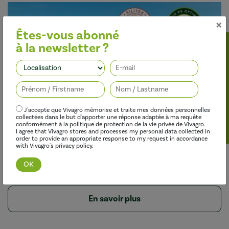
×
Êtes-vous abonné
à la newsletter ?
Suivez-nous
J'accepte que Vivagro mémorise et traite mes données personnelles
collectées dans le but d'apporter une réponse adaptée à ma requête
conformément à la politique de protection de la vie privée de Vivagro.
le 28/05/2026
I agree that Vivagro stores and processes my personal data collected in
order to provide an appropriate response to my request in accordance
Pomme de terre/Sécheresse : Sécurisez le
with Vivagro's privacy policy.
développement de vos pommes de terre avec Vitelice
P*
En savoir plus