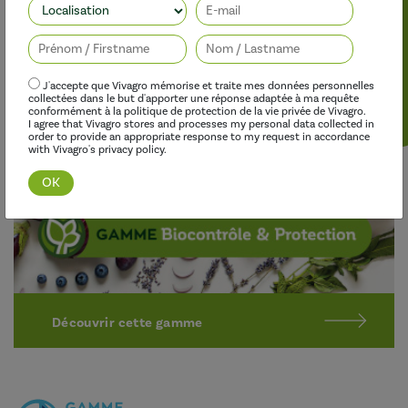
Suivez-nous
Protéger les cultures naturellement
Nos produits biosourcés ont pour but de protéger durablement
les cultures contre les maladies et les ravageurs, en utilisant des
matières actives naturelles, alternatives au « tout chimique ».
J'accepte que Vivagro mémorise et traite mes données personnelles
collectées dans le but d'apporter une réponse adaptée à ma requête
conformément à la politique de protection de la vie privée de Vivagro.
I agree that Vivagro stores and processes my personal data collected in
order to provide an appropriate response to my request in accordance
with Vivagro's privacy policy.
Découvrir cette gamme