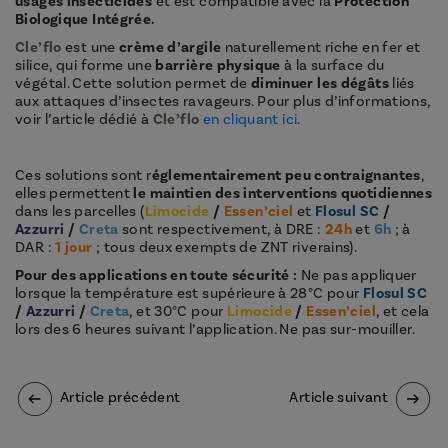
usages insecticides
et est compatible avec la
Protection
Biologique Intégrée.
Cle’flo
est une
crème d’argile
naturellement riche en fer et
silice, qui forme une
barrière physique
à la surface du
végétal. Cette solution permet de
diminuer les dégâts
liés
aux attaques d’insectes ravageurs. Pour plus d’informations,
voir l’article dédié à
Cle’flo
en cliquant ici
.
Ces solutions sont r
églementairement peu contraignantes
,
elles permettent
le maintien des interventions quotidiennes
dans les parcelles (
Limocide
/
Essen’ciel
et
Flosul SC
/
Azzurri
/
Creta
sont respectivement, à DRE :
24h
et
6h
; à
DAR :
1 jour
; tous deux exempts de ZNT riverains).
Pour des applications en toute sécurité :
Ne pas appliquer
lorsque la température est supérieure à 28°C pour
Flosul SC
/
Azzurri
/
Creta
,
et 30°C pour
Limocide
/
Essen’ciel
, et cela
lors des 6 heures suivant l’application. Ne pas sur-mouiller.
Article précédent
Article suivant