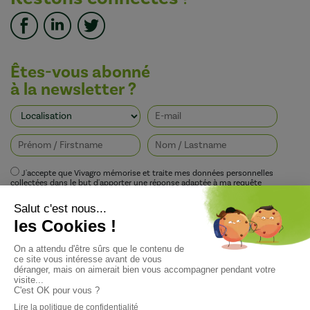
Êtes-vous abonné
à la newsletter ?
J'accepte que Vivagro mémorise et traite mes données personnelles
collectées dans le but d'apporter une réponse adaptée à ma requête
conformément à la politique de protection de la vie privée de Vivagro.
I agree that Vivagro stores and processes my personal data collected in order
to provide an appropriate response to my request in accordance with
Vivagro's privacy policy.