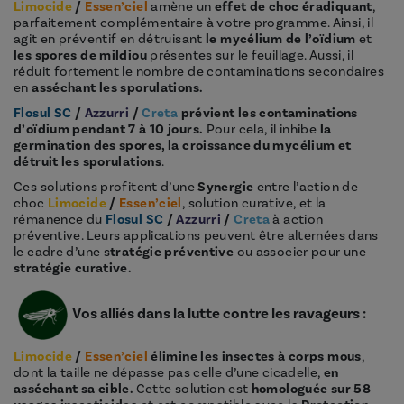
Limocide
/
Essen’ciel
amène un
effet de choc éradiquant
,
parfaitement complémentaire à votre programme. Ainsi, il
agit en préventif en détruisant
le mycélium de l’oïdium
et
les spores de mildiou
présentes sur le feuillage. Aussi, il
réduit fortement le nombre de contaminations secondaires
en
asséchant les sporulations.
Flosul SC
/
Azzurri
/
Creta
prévient les contaminations
d’oïdium pendant 7 à 10 jours.
Pour cela, il inhibe
la
germination des spores, la croissance du mycélium et
détruit les sporulations
.
Ces solutions profitent d’une
Synergie
entre l’action de
choc
Limocide
/
Essen’ciel
, solution curative, et la
rémanence du
Flosul SC
/
Azzurri
/
Creta
à action
préventive. Leurs applications peuvent être alternées dans
le cadre d’une s
tratégie préventive
ou associer pour une
stratégie curative.
Vos alliés dans la lutte contre les ravageurs :
Limocide
/
Essen’ciel
élimine les insectes à corps mous
,
dont la taille ne dépasse pas celle d’une cicadelle,
en
asséchant sa cible.
Cette solution est
homologuée sur 58