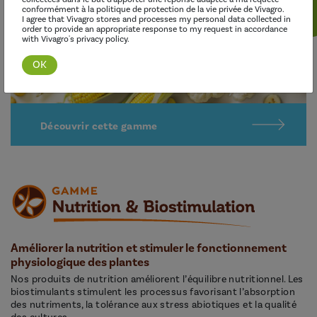
conformément à la politique de protection de la vie privée de Vivagro.
I agree that Vivagro stores and processes my personal data collected in
order to provide an appropriate response to my request in accordance
with Vivagro's privacy policy.
Découvrir cette gamme
Améliorer la nutrition et stimuler le fonctionnement
physiologique des plantes
Nos produits de nutrition améliorent l’équilibre nutritionnel. Les
biostimulants stimulent les processus favorisant l’absorption
des nutriments, la tolérance aux stress abiotiques et la qualité