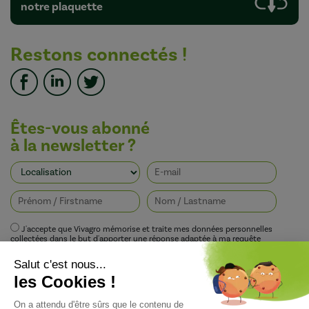
notre plaquette
Restons connectés !
Êtes-vous abonné
à la newsletter ?
J'accepte que Vivagro mémorise et traite mes données personnelles
collectées dans le but d'apporter une réponse adaptée à ma requête
conformément à la politique de protection de la vie privée de Vivagro.
I agree that Vivagro stores and processes my personal data collected in order
to provide an appropriate response to my request in accordance with
Vivagro's privacy policy.