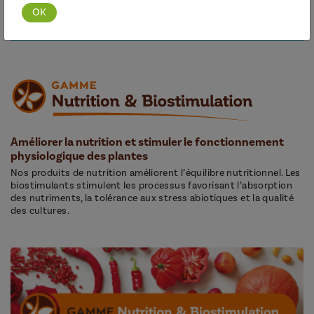
Découvrir cette gamme
Améliorer la nutrition et stimuler le fonctionnement
physiologique des plantes
Nos produits de nutrition améliorent l’équilibre nutritionnel. Les
biostimulants stimulent les processus favorisant l’absorption
des nutriments, la tolérance aux stress abiotiques et la qualité
des cultures.