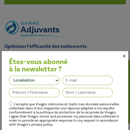
Optimiser l’efficacité des traitements
×
Nos adjuvants permettent d’améliorer l’efficacité des
herbicides, des fongicides, des insecticides et des régulateurs de
Êtes-vous abonné
croissance, tout en limitant leur impact sur l’environnement.
à la newsletter ?
Suivez-nous
J'accepte que Vivagro mémorise et traite mes données personnelles
collectées dans le but d'apporter une réponse adaptée à ma requête
conformément à la politique de protection de la vie privée de Vivagro.
I agree that Vivagro stores and processes my personal data collected in
order to provide an appropriate response to my request in accordance
with Vivagro's privacy policy.