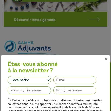
Découvrir cette gamme
×
Optimiser l’efficacité des traitements
Êtes-vous abonné
Nos adjuvants permettent d’améliorer l’efficacité des
à la newsletter ?
herbicides, des fongicides, des insecticides et des régulateurs de
croissance, tout en limitant leur impact sur l’environnement.
Suivez-nous
J'accepte que Vivagro mémorise et traite mes données personnelles
collectées dans le but d'apporter une réponse adaptée à ma requête
conformément à la politique de protection de la vie privée de Vivagro.
I agree that Vivagro stores and processes my personal data collected in